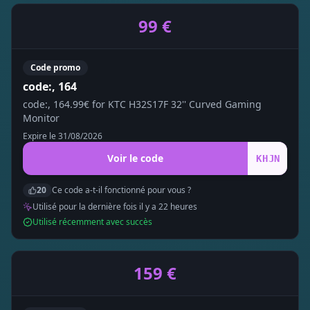
99 €
Code promo
code:, 164
code:, 164.99€ for KTC H32S17F 32'' Curved Gaming
Monitor
Expire le
31/08/2026
Voir le code
KHJN
20
Ce code a-t-il fonctionné pour vous ?
Utilisé pour la dernière fois il y a
22
heure
s
Utilisé récemment avec succès
159 €