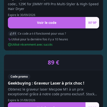
code:, 129€ for JIMMY HF9 Pro Multi-Styler & High-Speed
Hair Dryer
Expire le
30/09/2026
Voir le code
HF9P
11
Ce code a-t-il fonctionné pour vous ?
Utilisé pour la dernière fois il y a
10
heure
s
Utilisé récemment avec succès
89 €
Code promo
Geekbuying : Graveur Laser à prix choc !
Obtenez le graveur laser Mecpow M1 à un prix
exceptionnel grâce à notre code promo exclusif. Stock
limité !
Expire le
31/08/2026