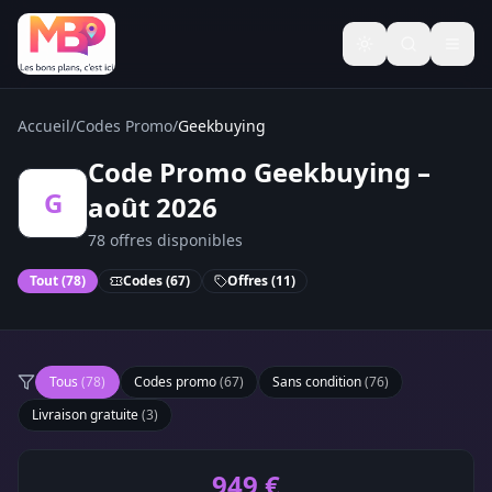
Basculer le thèm
Accueil
/
Codes Promo
/
Geekbuying
Code Promo Geekbuying –
G
août 2026
78 offres disponibles
Tout (
78
)
Codes (
67
)
Offres (
11
)
Tous
(
78
)
Codes promo
(
67
)
Sans condition
(
76
)
Livraison gratuite
(
3
)
949 €