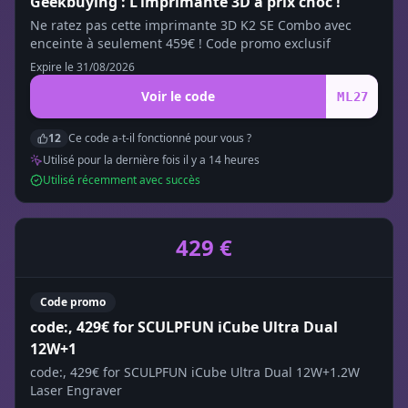
Geekbuying : L'imprimante 3D à prix choc !
Ne ratez pas cette imprimante 3D K2 SE Combo avec
enceinte à seulement 459€ ! Code promo exclusif
Expire le
31/08/2026
Voir le code
ML27
12
Ce code a-t-il fonctionné pour vous ?
Utilisé pour la dernière fois il y a
14
heure
s
Utilisé récemment avec succès
429 €
Code promo
code:, 429€ for SCULPFUN iCube Ultra Dual
12W+1
code:, 429€ for SCULPFUN iCube Ultra Dual 12W+1.2W
Laser Engraver