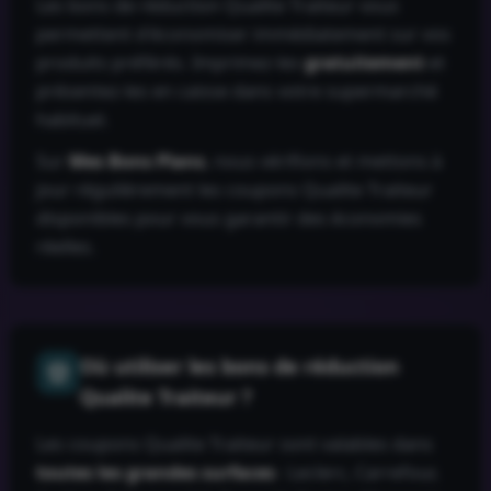
Les bons de réduction
Qualite Traiteur
vous
permettent d'économiser immédiatement sur vos
produits préférés. Imprimez-les
gratuitement
et
présentez-les en caisse dans votre supermarché
habituel.
Sur
Mes Bons Plans
, nous vérifions et mettons à
jour régulièrement les coupons
Qualite Traiteur
disponibles pour vous garantir des économies
réelles.
Où utiliser les bons de réduction
Qualite Traiteur
?
Les coupons
Qualite Traiteur
sont valables dans
toutes les grandes surfaces
: Leclerc, Carrefour,