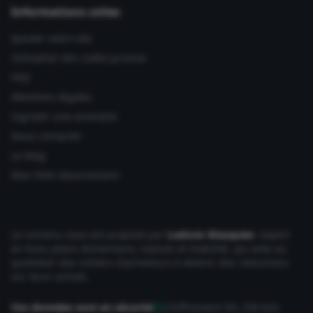
Informations utiles
Ajouter votre site
Utilisation des codes promos
FAQ
Mentions légales
Signaler une anomalie
Nous contacter
Le Mag
Mon Petit Abonnement
Le contenu vous est proposé par
Ludovic Wauquier
, expert
en bons plans Alimentaire, maison et mobilité, qui aide au
quotidien des milliers d'acheteurs à obtenir des réductions
sur leurs achats.
Vos données sont en sécurité
Chiffrement SSL 256 bits