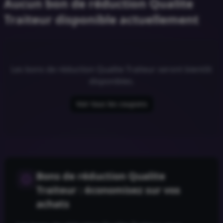
Aucun bon de réduction Qualite
Traiteur disponible actuellement
Les bons de réduction
Qualite Traiteur
seront bientôt
disponibles.
Voir tous les coupons
Bons de réduction
Qualite
Traiteur
: économisez sur vos
achats