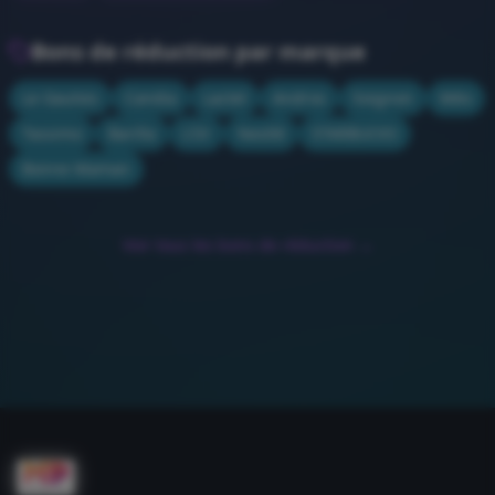
Bons de réduction par marque
Le Gaulois
Candia
Lactel
Andros
Soignon
Méo
Tassimo
Barilla
L'Or
Nestlé
STARBUCKS
Bonne Maman
Voir tous les bons de réduction →