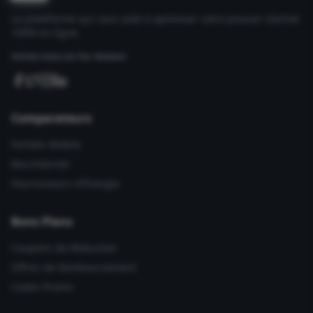
La plateforme qui vous aide à optimiser votre pouvoir d'achat
100% en ligne.
Suivez-nous sur les réseaux
Comparateurs
Forfaits Mobile
Box Internet
Fournisseurs d'Énergie
Bons Plans
Coupons de Réduction
Offres de Remboursement
Codes Promo