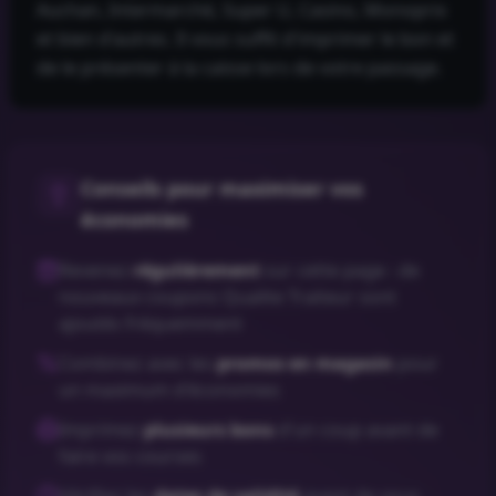
Auchan, Intermarché, Super U, Casino, Monoprix
et bien d'autres. Il vous suffit d'imprimer le bon et
de le présenter à la caisse lors de votre passage.
Conseils pour maximiser vos
économies
Revenez
régulièrement
sur cette page : de
nouveaux coupons
Qualite Traiteur
sont
ajoutés fréquemment
Combinez avec les
promos en magasin
pour
un maximum d'économies
Imprimez
plusieurs bons
d'un coup avant de
faire vos courses