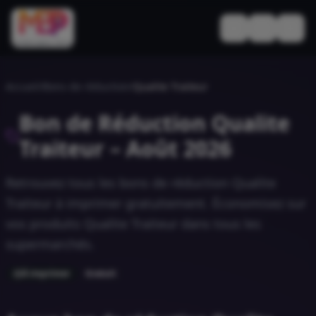
Basculer le thèm
Accueil
/
Bons de réduction
/
Qualite Traiteur
Bon de Réduction
Qualite
Traiteur
–
Août 2026
Retrouvez tous les bons de réduction
Qualite
Traiteur
à imprimer gratuitement. Économisez sur
vos produits
Qualite Traiteur
dans tous les
supermarchés.
À imprimer
Gratuit