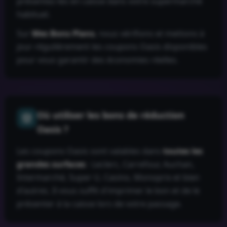
présentez-les en caisse dans votre supermarché
habituel.
Sur
Mes Bons Plans
, nous vérifions et mettons à
jour régulièrement les coupons
Oasis
disponibles
pour vous garantir des économies réelles.
Où utiliser les bons de réduction
Oasis
?
Les coupons
Oasis
sont valables dans
toutes les
grandes surfaces
: Leclerc, Carrefour, Auchan,
Intermarché, Super U, Casino, Monoprix et bien
d'autres. Il vous suffit d'imprimer le bon et de le
présenter à la caisse lors de votre passage.