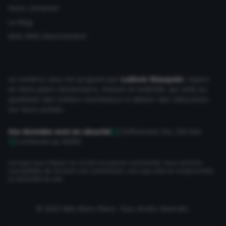
Nous contacter
Le Mag
Mon Petit Abonnement
Le contenu vous est proposé par
Ludovic Wauquier
, expert
en bons plans Alimentaire, maison et mobilité, qui aide au
quotidien des milliers d'acheteurs à obtenir des réductions
sur leurs achats.
Vos données sont en sécurité
Chiffrement SSL 256 bits
Conforme au RGPD
Lorsque vous cliquez sur un lien ou passez commande, nous sommes
susceptibles de recevoir une commission, sans que cela ne compromette
la neutralité du site.
© 2025 Mes Bons Plans. Tous droits réservés.