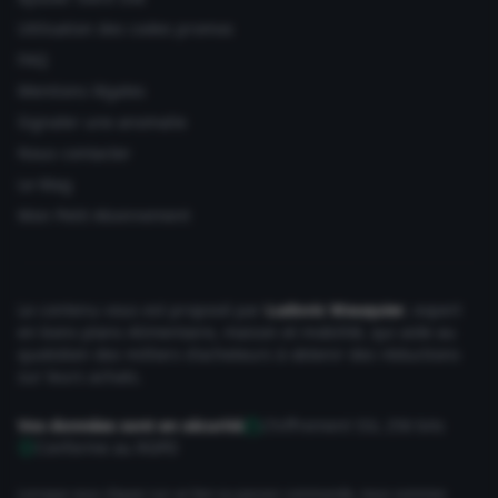
Utilisation des codes promos
FAQ
Mentions légales
Signaler une anomalie
Nous contacter
Le Mag
Mon Petit Abonnement
Le contenu vous est proposé par
Ludovic Wauquier
, expert
en bons plans Alimentaire, maison et mobilité, qui aide au
quotidien des milliers d'acheteurs à obtenir des réductions
sur leurs achats.
Vos données sont en sécurité
Chiffrement SSL 256 bits
Conforme au RGPD
Lorsque vous cliquez sur un lien ou passez commande, nous sommes