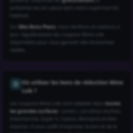
préférés. Imprimez-les
gratuitement
et
présentez-les en caisse dans votre supermarché
habituel.
Sur
Mes Bons Plans
, nous vérifions et mettons à
jour régulièrement les coupons
Mme Loik
disponibles pour vous garantir des économies
réelles.
Où utiliser les bons de réduction
Mme
Loik
?
Les coupons
Mme Loik
sont valables dans
toutes
les grandes surfaces
: Leclerc, Carrefour, Auchan,
Intermarché, Super U, Casino, Monoprix et bien
d'autres. Il vous suffit d'imprimer le bon et de le