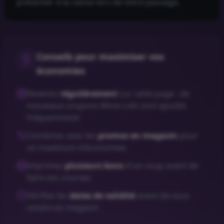
présenter à la caisse lors de votre passage.
Conseils pour maximiser vos
économies
Revenez
régulièrement
sur cette page : de
nouveaux coupons
Mme Loik
sont ajoutés
fréquemment
Combinez avec les
promos en magasin
pour
un maximum d'économies
Imprimez
plusieurs bons
d'un coup avant de
faire vos courses
Vérifiez les
dates de validité
avant de vous
rendre en magasin