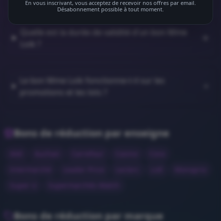
En vous inscrivant, vous acceptez de recevoir nos offres par email.
Désabonnement possible à tout moment.
Quelle est la durée de validité d'un bon Mme
Loik ?
Le bon Mme Loik fonctionne-t-il sur les
promotions et les lots ?
Bons de réduction par enseigne
Aldi
Auchan
Carrefour
Casino
Cora
Intermarché
Leader Price
Leclerc
Lidl
Monoprix
Super U
Supermarchés Match
Bons de réduction par marque