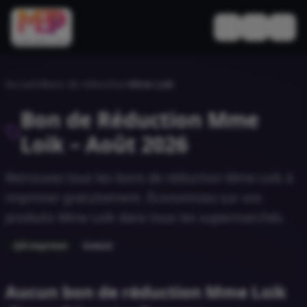
Basculer le thèm
Accueil
/
Bons de réduction
/
Mme Loik
Bon de Réduction
Mme
Loik
–
Août 2026
Retrouvez tous les bons de réduction
Mme Loik
à
imprimer gratuitement. Économisez sur vos
produits
Mme Loik
dans tous les supermarchés.
À imprimer
Gratuit
Aucun bon de réduction Mme Loik