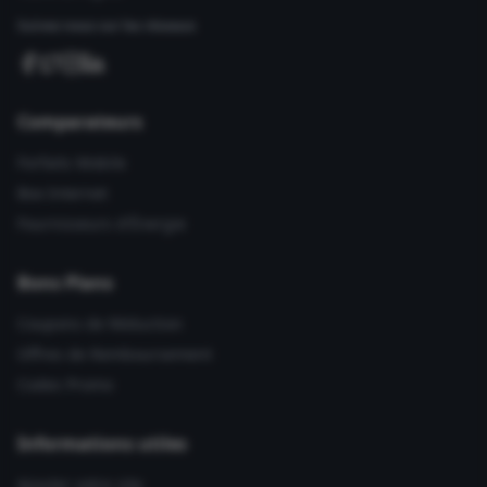
Suivez-nous sur les réseaux
Comparateurs
Forfaits Mobile
Box Internet
Fournisseurs d'Énergie
Bons Plans
Coupons de Réduction
Offres de Remboursement
Codes Promo
Informations utiles
Ajouter votre site