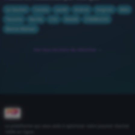
Le Gaulois
Candia
Lactel
Andros
Soignon
Méo
Tassimo
Barilla
L'Or
Nestlé
STARBUCKS
Bonne Maman
Voir tous les bons de réduction →
La plateforme qui vous aide à optimiser votre pouvoir d'achat
100% en ligne.