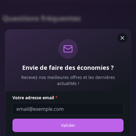
Questions fréquentes
Comment utiliser un bon de réduction Mme
Loik ?
Les bons de réduction Mme Loik sont-ils
Envie de faire des économies ?
gratuits ?
Recevez nos meilleures offres et les dernières
actualités !
Dans quels magasins puis-je utiliser un bon
Votre adresse email
*
Mme Loik ?
Valider
Peut-on cumuler plusieurs bons Mme Loik sur
une même commande ?