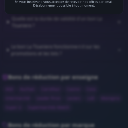
En vous inscrivant, vous acceptez de recevoir nos offres par email.
Désabonnement possible à tout moment.
Quelle est la durée de validité d'un bon La
Tisaniere ?
Le bon La Tisaniere fonctionne-t-il sur les
promotions et les lots ?
Bons de réduction par enseigne
Aldi
Auchan
Carrefour
Casino
Cora
Intermarché
Leader Price
Leclerc
Lidl
Monoprix
Super U
Supermarchés Match
Bons de réduction par marque