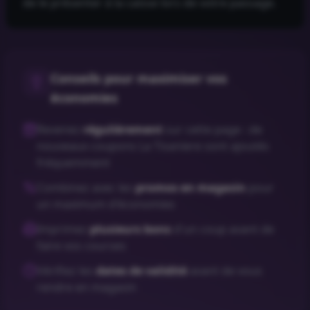
de le présenter à la caisse lors de votre passage.
Conseils pour maximiser vos
économies
Revenez
régulièrement
sur cette page : de
nouveaux coupons
La Tisaniere
sont ajoutés
fréquemment
Combinez avec les
promos en magasin
pour
un maximum d'économies
Imprimez
plusieurs bons
d'un coup avant de
faire vos courses
Vérifiez les
dates de validité
avant de vous
rendre en magasin