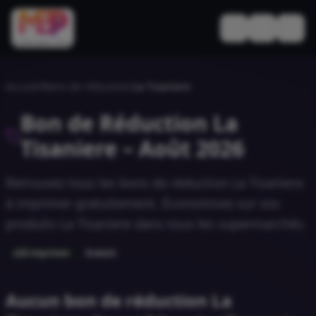
Basculer le thèm
Accueil
/
Bons de réduction
/
La Tisaniere
Bon de Réduction
La
Tisaniere
–
Août 2026
Retrouvez tous les bons de réduction
La Tisaniere
à imprimer gratuitement. Économisez sur vos
produits
La Tisaniere
dans tous les supermarchés.
À imprimer
Gratuit
Aucun bon de réduction La