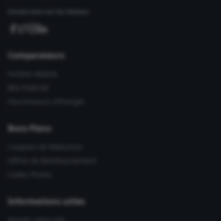
Suivez-nous sur les réseaux
Comparateurs
Forfaits Mobile
Box Internet
Fournisseurs d'Énergie
Bons Plans
Coupons de Réduction
Offres de Remboursement
Codes Promo
Informations utiles
Ajouter votre site