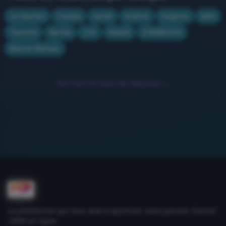
Le Gaulois
Candia
Lactel
Andros
Soignon
Méo
Tassimo
Barilla
L'Or
Nestlé
STARBUCKS
Bonne Maman
Voir tous les bons de réduction →
La plateforme qui vous aide à optimiser votre pouvoir d'achat
100% en ligne.