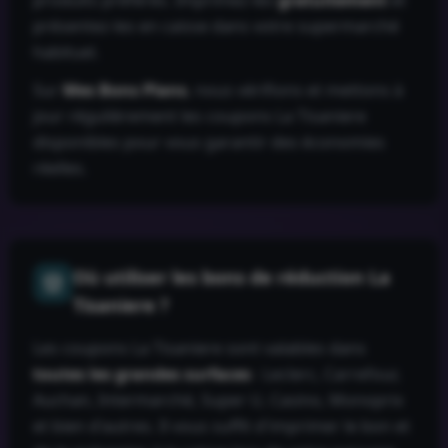
produits préférés. Imprimez-les
gratuitement
et
présentez-les en caisse dans votre supermarché
habituel.
Sur
Mes Bons Plans
, nous vérifions et mettons à
jour régulièrement les coupons
La Tisaniere
disponibles pour vous garantir des économies
réelles.
Où utiliser les bons de réduction
La
Tisaniere
?
Les coupons
La Tisaniere
sont valables dans
toutes les grandes surfaces
: Leclerc, Carrefour,
Auchan, Intermarché, Super U, Casino, Monoprix
et bien d'autres. Il vous suffit d'imprimer le bon et