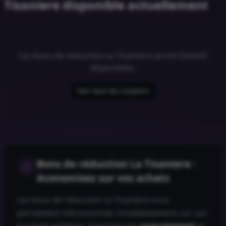
Tisaniere disponible actuellement
Les bons de réduction
La Tisaniere
seront bientôt
disponibles.
Voir tous les coupons
Bons de réduction
La Tisaniere
:
économisez sur vos achats
Les bons de réduction
La Tisaniere
vous
permettent d'économiser immédiatement sur vos