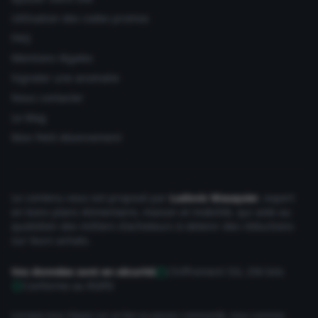
Utilisation des codes promos
FAQ
Mentions légales
Signaler une anomalie
Nous contacter
Le Mag
Mon Petit Abonnement
Le contenu vous est proposé par
Ludovic Wauquier
, expert
en bons plans Alimentaire, maison et mobilité, qui aide au
quotidien des milliers d'acheteurs à obtenir des réductions
sur leurs achats.
Vos données sont en sécurité
Chiffrement SSL 256 bits
Conforme au RGPD
Lorsque vous cliquez sur un lien ou passez commande, nous sommes