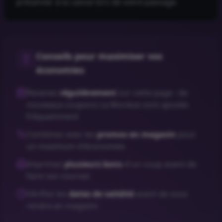
présenter à la caisse lors de votre passage.
Conseils pour maximiser vos
économies
Revenez
régulièrement
sur cette page : de
nouveaux coupons
La Mordue
sont ajoutés
fréquemment
Combinez avec les
promos en magasin
pour
un maximum d'économies
Imprimez
plusieurs bons
d'un coup avant de
faire vos courses
Vérifiez les
dates de validité
avant de vous
rendre en magasin