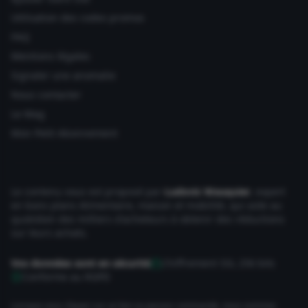
Utilisation des codes promos
FAQ
Mentions légales
Signaler une anomalie
Nous contacter
Le Mag
Mon Petit Abonnement
Le contenu vous est proposé par
Ludovic Wauquier
, expert
en bons plans Alimentaire, maison et mobilité, qui aide au
quotidien des milliers d'acheteurs à obtenir des réductions
sur leurs achats.
Vos données sont en sécurité
Chiffrement SSL 256 bits
Conforme au RGPD
Lorsque vous cliquez sur un lien ou passez commande, nous sommes