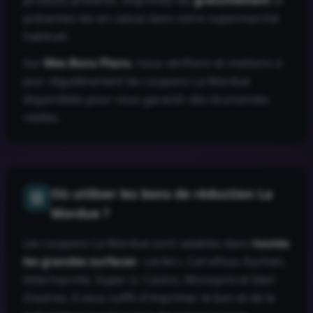
produits préférés. Imprimez-les
gratuitement
et
présentez-les en caisse dans votre supermarché
habituel.
Sur
Mes Bons Plans
, nous vérifions et mettons à
jour régulièrement les coupons
La Mordue
disponibles pour vous garantir des économies
réelles.
Où utiliser les bons de réduction
La
Mordue
?
Les coupons
La Mordue
sont valables dans
toutes
les grandes surfaces
: Leclerc, Carrefour, Auchan,
Intermarché, Super U, Casino, Monoprix et bien
d'autres. Il vous suffit d'imprimer le bon et de le