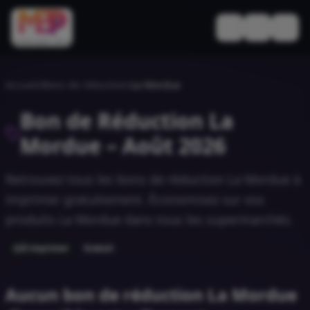
Basculer le thèm
Accueil
/
Bons de réduction
/
La Mordue
Bon de Réduction
La
Mordue
–
Août 2026
Retrouvez tous les bons de réduction
La Mordue
à
imprimer gratuitement. Économisez sur vos
produits
La Mordue
dans tous les supermarchés.
À imprimer
Gratuit
Aucun bon de réduction La Mordue