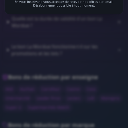
En vous inscrivant, vous acceptez de recevoir nos offres par email.
Désabonnement possible à tout moment.
Quelle est la durée de validité d'un bon La
Mordue ?
Le bon La Mordue fonctionne-t-il sur les
promotions et les lots ?
Bons de réduction par enseigne
Aldi
Auchan
Carrefour
Casino
Cora
Intermarché
Leader Price
Leclerc
Lidl
Monoprix
Super U
Supermarchés Match
Bons de réduction par marque