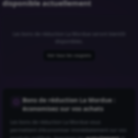
disponible actuellement
Les bons de réduction
La Mordue
seront bientôt
disponibles.
Voir tous les coupons
Bons de réduction
La Mordue
:
économisez sur vos achats
Les bons de réduction
La Mordue
vous
permettent d'économiser immédiatement sur vos