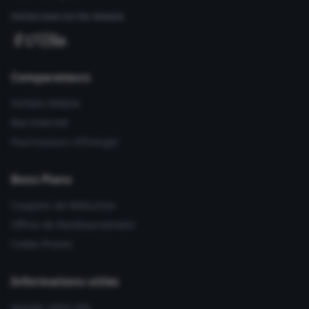
Suivez-nous sur les réseaux
Comparateurs
Forfaits Mobile
Box Internet
Fournisseurs d'Énergie
Bons Plans
Coupons de Réduction
Offres de Remboursement
Codes Promo
Informations utiles
Ajouter votre site