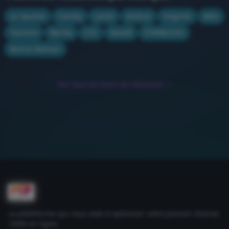
Le Gaulois
Candia
Lactel
Andros
Soignon
Méo
Tassimo
Barilla
L'Or
Nestlé
STARBUCKS
Bonne Maman
Voir tous les bons de réduction →
La plateforme qui vous aide à optimiser votre pouvoir d'achat
100% en ligne.