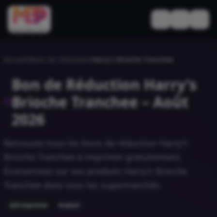
Basculer le thèm
Accueil
/
Bons de réduction
/
Harry's Brioche Tranchee
Bon de Réduction
Harry's
Brioche Tranchee
–
Août
2026
Retrouvez tous les bons de réduction
Harry's
Brioche Tranchee
à imprimer gratuitement.
Économisez sur vos produits
Harry's Brioche
Tranchee
dans tous les supermarchés.
À imprimer
Gratuit