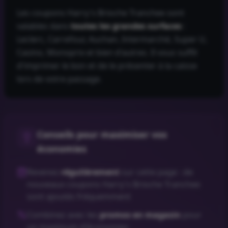
Les coupons
Harry's Brioche Tranchee
sont
valables dans
toutes les grandes surfaces
:
Leclerc, Carrefour, Auchan, Intermarché, Super U,
Casino, Monoprix et bien d'autres. Il vous suffit
d'imprimer le bon et de le présenter à la caisse
lors de votre passage.
Conseils pour maximiser vos
économies
Revenez
régulièrement
sur cette page : de
nouveaux coupons
Harry's Brioche Tranchee
sont ajoutés fréquemment
Combinez avec les
promos en magasin
pour
un maximum d'économies