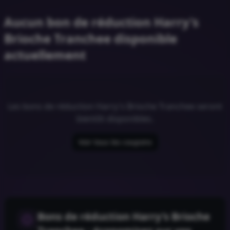
Aucun bon de réduction Harry's
Brioche Tranchee disponible
actuellement
Les bons de réduction
Harry's Brioche Tranchee
seront
bientôt disponibles.
Voir tous les coupons
Bons de réduction
Harry's Brioche