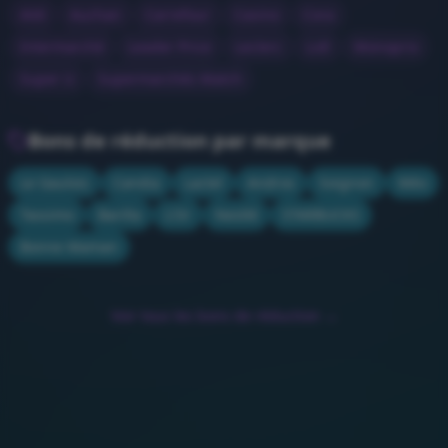
Aldi
Auchan
Carrefour
Casino
Cora
Intermarché
Leader Price
Leclerc
Lidl
Monoprix
Super U
Supermarchés Match
Bons de réduction par marque
Le Gaulois
Candia
Lactel
Andros
Soignon
Méo
Tassimo
Barilla
L'Or
Nestlé
STARBUCKS
Bonne Maman
Voir tous les bons de réduction →