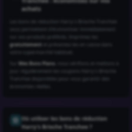
Tranchee
: économisez sur vos
achats
Les bons de réduction
Harry's Brioche Tranchee
vous permettent d'économiser immédiatement
sur vos produits préférés. Imprimez-les
gratuitement
et présentez-les en caisse dans
votre supermarché habituel.
Sur
Mes Bons Plans
, nous vérifions et mettons à
jour régulièrement les coupons
Harry's Brioche
Tranchee
disponibles pour vous garantir des
économies réelles.
Où utiliser les bons de réduction
Harry's Brioche Tranchee
?