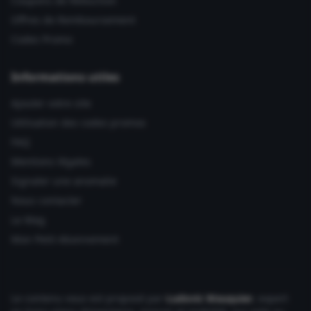
Coupons de Réduction
Offres de Remboursement
Codes Promo
Informations utiles
Ajouter votre site
Utilisation des codes promos
FAQ
Mentions légales
Signaler une anomalie
Nous contacter
Le Mag
Mon Petit Abonnement
Le contenu vous est proposé par
Ludovic Wauquier
, expert