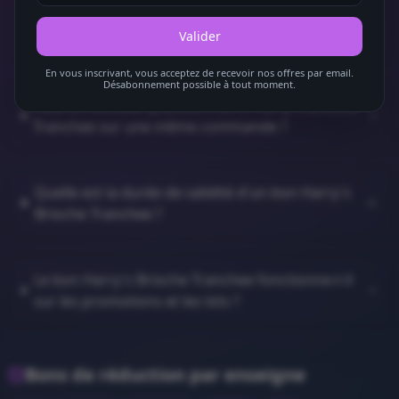
Dans quels magasins puis-je utiliser un bon
Valider
Harry's Brioche Tranchee ?
En vous inscrivant, vous acceptez de recevoir nos offres par email.
Désabonnement possible à tout moment.
Peut-on cumuler plusieurs bons Harry's Brioche
Tranchee sur une même commande ?
Quelle est la durée de validité d'un bon Harry's
Brioche Tranchee ?
Le bon Harry's Brioche Tranchee fonctionne-t-il
sur les promotions et les lots ?
Bons de réduction par enseigne