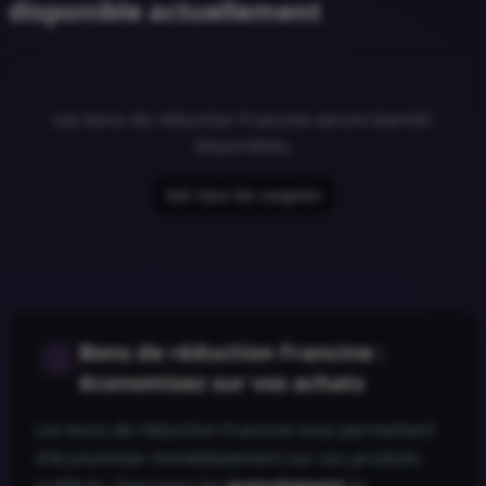
disponible actuellement
Les bons de réduction
Francine
seront bientôt
disponibles.
Voir tous les coupons
Bons de réduction
Francine
:
économisez sur vos achats
Les bons de réduction
Francine
vous permettent
d'économiser immédiatement sur vos produits