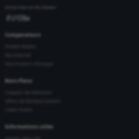
Suivez-nous sur les réseaux
Comparateurs
Forfaits Mobile
Box Internet
Fournisseurs d'Énergie
Bons Plans
Coupons de Réduction
Offres de Remboursement
Codes Promo
Informations utiles
Ajouter votre site