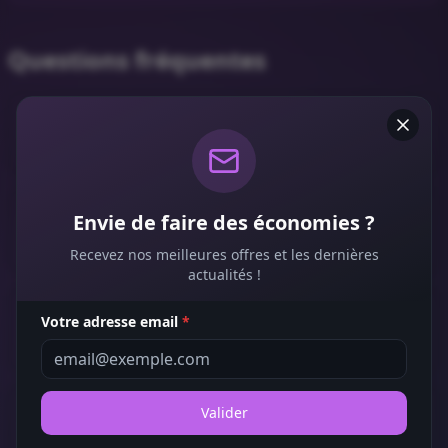
Questions fréquentes
Comment utiliser un bon de réduction Francine
?
Les bons de réduction Francine sont-ils gratuits
Envie de faire des économies ?
?
Recevez nos meilleures offres et les dernières
actualités !
Dans quels magasins puis-je utiliser un bon
Votre adresse email
*
Francine ?
Valider
Peut-on cumuler plusieurs bons Francine sur
une même commande ?