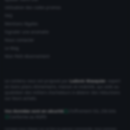
Utilisation des codes promos
FAQ
Mentions légales
Signaler une anomalie
Nous contacter
Le Mag
Mon Petit Abonnement
Le contenu vous est proposé par
Ludovic Wauquier
, expert
en bons plans Alimentaire, maison et mobilité, qui aide au
quotidien des milliers d'acheteurs à obtenir des réductions
sur leurs achats.
Vos données sont en sécurité
Chiffrement SSL 256 bits
Conforme au RGPD
Lorsque vous cliquez sur un lien ou passez commande, nous sommes