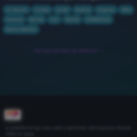
Le Gaulois
Candia
Lactel
Andros
Soignon
Méo
Tassimo
Barilla
L'Or
Nestlé
STARBUCKS
Bonne Maman
Voir tous les bons de réduction →
La plateforme qui vous aide à optimiser votre pouvoir d'achat
100% en ligne.