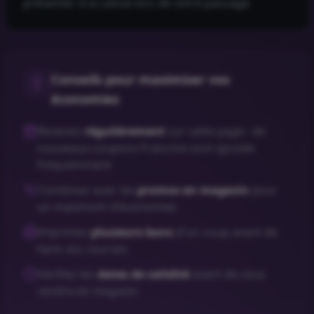
présenter à la caisse lors de votre passage.
Conseils pour maximiser vos
économies
Revenez
régulièrement
sur cette page : de
nouveaux coupons
Francine
sont ajoutés
fréquemment
Combinez avec les
promos en magasin
pour
un maximum d'économies
Imprimez
plusieurs bons
d'un coup avant de
faire vos courses
Vérifiez les
dates de validité
avant de vous
rendre en magasin