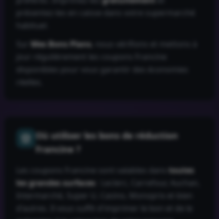
préférés. Imprimez-les
gratuitement
et
présentez-les en caisse dans votre supermarché
habituel.
Sur
Mes Bons Plans
, nous vérifions et mettons à
jour régulièrement les coupons
Francine
disponibles pour vous garantir des économies
réelles.
Où utiliser les bons de réduction
Francine
?
Les coupons
Francine
sont valables dans
toutes
les grandes surfaces
: Leclerc, Carrefour, Auchan,
Intermarché, Super U, Casino, Monoprix et bien
d'autres. Il vous suffit d'imprimer le bon et de le