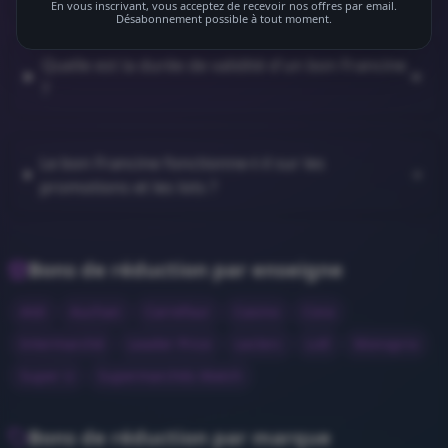
En vous inscrivant, vous acceptez de recevoir nos offres par email.
Désabonnement possible à tout moment.
Quelle est la durée de validité d'un bon Francine
?
Le bon Francine fonctionne-t-il sur les
promotions et les lots ?
Bons de réduction par enseigne
Aldi
Auchan
Carrefour
Casino
Cora
Intermarché
Leader Price
Leclerc
Lidl
Monoprix
Super U
Supermarchés Match
Bons de réduction par marque