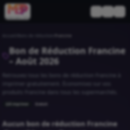
Basculer le thèm
Accueil
/
Bons de réduction
/
Francine
Bon de Réduction
Francine
–
Août 2026
Retrouvez tous les bons de réduction
Francine
à
imprimer gratuitement. Économisez sur vos
produits
Francine
dans tous les supermarchés.
À imprimer
Gratuit
Aucun bon de réduction Francine