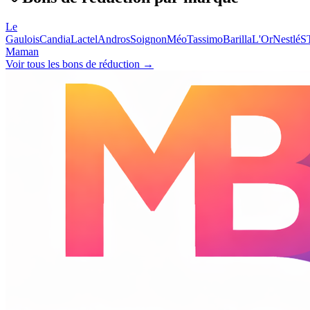
Le
Gaulois
Candia
Lactel
Andros
Soignon
Méo
Tassimo
Barilla
L'Or
Nestlé
S
Maman
Voir tous les bons de réduction →