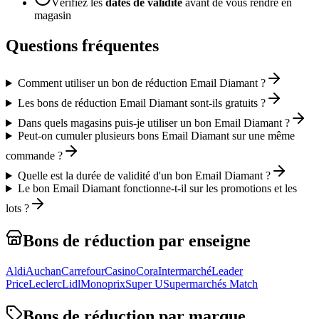
Vérifiez les
dates de validité
avant de vous rendre en
magasin
Questions fréquentes
Comment utiliser un bon de réduction Email Diamant ?
Les bons de réduction Email Diamant sont-ils gratuits ?
Dans quels magasins puis-je utiliser un bon Email Diamant ?
Peut-on cumuler plusieurs bons Email Diamant sur une même
commande ?
Quelle est la durée de validité d'un bon Email Diamant ?
Le bon Email Diamant fonctionne-t-il sur les promotions et les
lots ?
Bons de réduction par enseigne
Aldi
Auchan
Carrefour
Casino
Cora
Intermarché
Leader
Price
Leclerc
Lidl
Monoprix
Super U
Supermarchés Match
Bons de réduction par marque