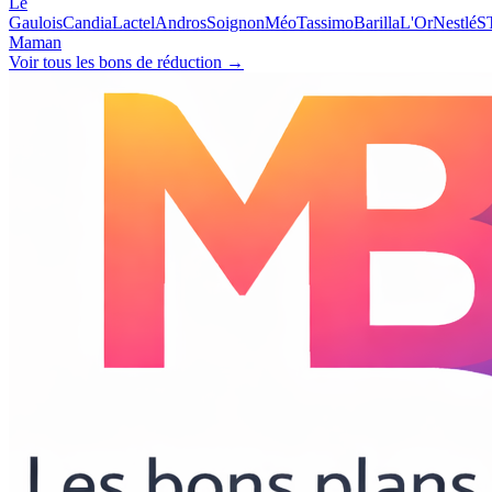
Le
Gaulois
Candia
Lactel
Andros
Soignon
Méo
Tassimo
Barilla
L'Or
Nestlé
S
Maman
Voir tous les bons de réduction →