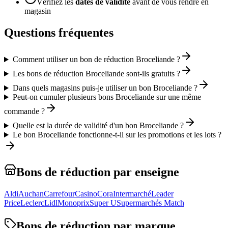
Vérifiez les
dates de validité
avant de vous rendre en
magasin
Questions fréquentes
Comment utiliser un bon de réduction Broceliande ?
Les bons de réduction Broceliande sont-ils gratuits ?
Dans quels magasins puis-je utiliser un bon Broceliande ?
Peut-on cumuler plusieurs bons Broceliande sur une même
commande ?
Quelle est la durée de validité d'un bon Broceliande ?
Le bon Broceliande fonctionne-t-il sur les promotions et les lots ?
Bons de réduction par enseigne
Aldi
Auchan
Carrefour
Casino
Cora
Intermarché
Leader
Price
Leclerc
Lidl
Monoprix
Super U
Supermarchés Match
Bons de réduction par marque