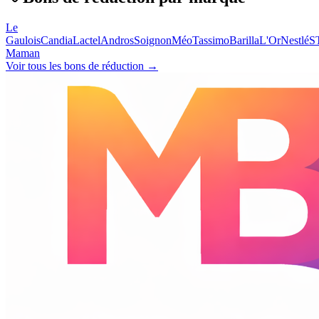
Le
Gaulois
Candia
Lactel
Andros
Soignon
Méo
Tassimo
Barilla
L'Or
Nestlé
S
Maman
Voir tous les bons de réduction →