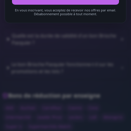
Peut-on cumuler plusieurs bons Brioche
En vous inscrivant, vous acceptez de recevoir nos offres par email.
Pasquier sur une même commande ?
Désabonnement possible à tout moment.
Quelle est la durée de validité d'un bon Brioche
Pasquier ?
Le bon Brioche Pasquier fonctionne-t-il sur les
promotions et les lots ?
Bons de réduction par enseigne
Aldi
Auchan
Carrefour
Casino
Cora
Intermarché
Leader Price
Leclerc
Lidl
Monoprix
Super U
Supermarchés Match