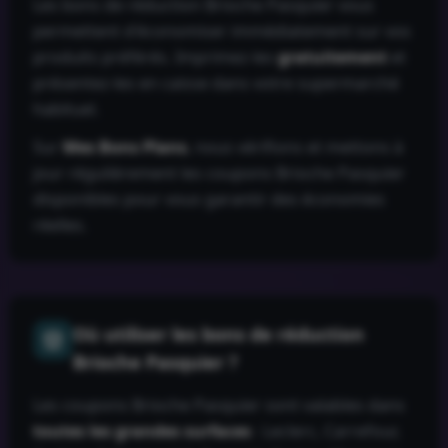
Les bons de réduction
Brioche Pasquier
vous
permettent d'économiser immédiatement sur vos
produits préférés. Imprimez-les
gratuitement
et
présentez-les en caisse dans votre supermarché
habituel.
Sur
Mes Bons Plans
, nous vérifions et mettons à
jour régulièrement les coupons
Brioche Pasquier
disponibles pour vous garantir des économies
réelles.
Où utiliser les bons de réduction
Brioche Pasquier
?
Les coupons
Brioche Pasquier
sont valables dans
toutes les grandes surfaces
: Leclerc, Carrefour,