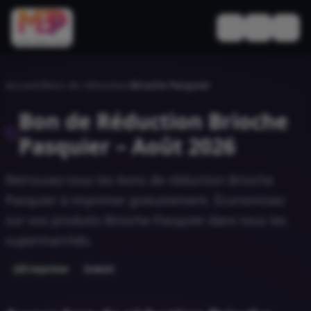
Basculer le thèm
Accueil
/
Bons de réduction
/
Brioche Pasquier
Bon de Réduction
Brioche
Pasquier
–
Août 2026
Retrouvez tous les bons de réduction
Brioche
Pasquier
à imprimer gratuitement. Économisez
sur vos produits
Brioche Pasquier
dans tous les
supermarchés.
À imprimer
Gratuit