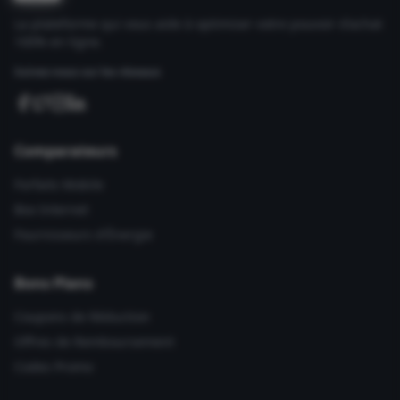
La plateforme qui vous aide à optimiser votre pouvoir d'achat
100% en ligne.
Suivez-nous sur les réseaux
Comparateurs
Forfaits Mobile
Box Internet
Fournisseurs d'Énergie
Bons Plans
Coupons de Réduction
Offres de Remboursement
Codes Promo