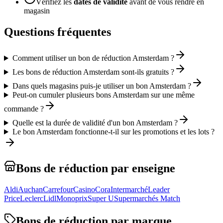
Vérifiez les
dates de validité
avant de vous rendre en
magasin
Questions fréquentes
Comment utiliser un bon de réduction Amsterdam ?
Les bons de réduction Amsterdam sont-ils gratuits ?
Dans quels magasins puis-je utiliser un bon Amsterdam ?
Peut-on cumuler plusieurs bons Amsterdam sur une même
commande ?
Quelle est la durée de validité d'un bon Amsterdam ?
Le bon Amsterdam fonctionne-t-il sur les promotions et les lots ?
Bons de réduction par enseigne
Aldi
Auchan
Carrefour
Casino
Cora
Intermarché
Leader
Price
Leclerc
Lidl
Monoprix
Super U
Supermarchés Match
Bons de réduction par marque