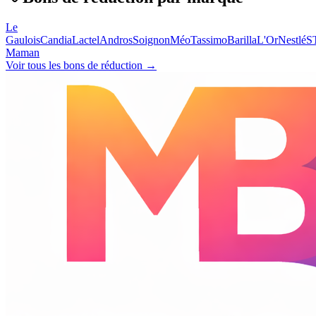
Le
Gaulois
Candia
Lactel
Andros
Soignon
Méo
Tassimo
Barilla
L'Or
Nestlé
S
Maman
Voir tous les bons de réduction →