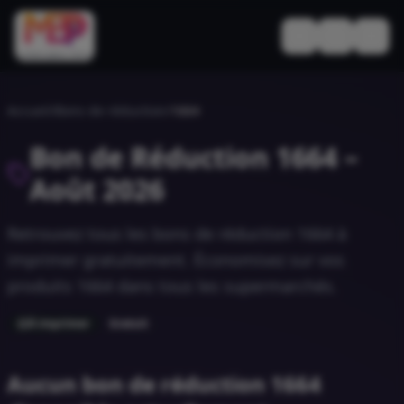
Basculer le thèm
Accueil
/
Bons de réduction
/
1664
Bon de Réduction
1664
–
Août 2026
Retrouvez tous les bons de réduction
1664
à
imprimer gratuitement. Économisez sur vos
produits
1664
dans tous les supermarchés.
À imprimer
Gratuit
Aucun bon de réduction 1664