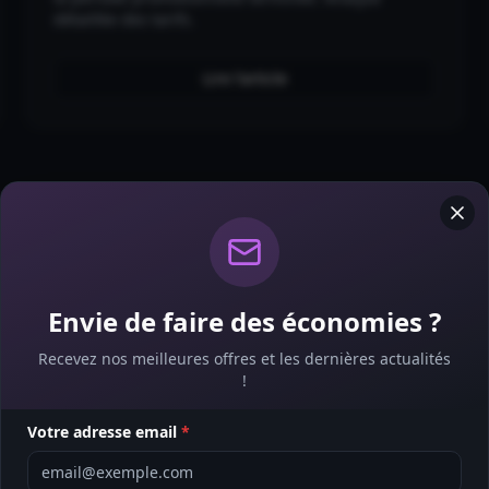
détaillée des tarifs.
Lire l'article
Envie de faire des économies ?
ultez nos guides :
Recevez nos meilleures offres et les dernières actualités
!
Votre adresse email
*
rfait sans engagement
Quel forfait 5G choisi