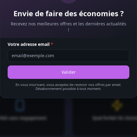
Lire l'article
Envie de faire des économies ?
Recevez nos meilleures offres et les dernières actualités
!
Votre adresse email
*
Valider
ultez nos guides :
En vous inscrivant, vous acceptez de recevoir nos offres par email.
Désabonnement possible à tout moment.
rfait sans engagement
Quel forfait 5G choisi