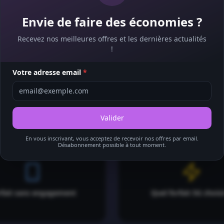
Lire l'article
Envie de faire des économies ?
Recevez nos meilleures offres et les dernières actualités
!
Votre adresse email
*
Valider
ultez nos guides :
En vous inscrivant, vous acceptez de recevoir nos offres par email.
Désabonnement possible à tout moment.
rfait sans engagement
Quel forfait 5G choisi